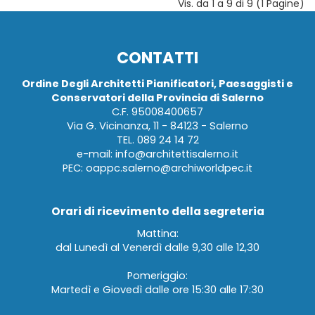
Vis. da 1 a 9 di 9 (1 Pagine)
CONTATTI
Ordine Degli Architetti Pianificatori, Paesaggisti e
Conservatori della Provincia di Salerno
C.F. 95008400657
Via G. Vicinanza, 11 - 84123 - Salerno
TEL.
089 24 14 72
e-mail:
info@architettisalerno.it
PEC:
oappc.salerno@archiworldpec.it
Orari di ricevimento della segreteria
Mattina:
dal Lunedì al Venerdì dalle 9,30 alle 12,30
Pomeriggio:
Martedì e Giovedì dalle ore 15:30 alle 17:30