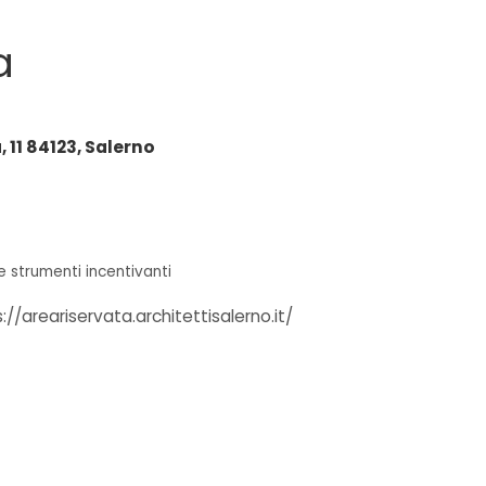
a
 11 84123, Salerno
 e
strumenti incentivanti
://areariservata.architettisalerno.it/