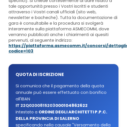
specifici). Si chiede cortesemente di dare risalto a
tale opportunità presso i Vostri iscritti e studenti
attraverso i Vostri canali ufficiali (sito web,
newsletter e bacheche). Tutta la documentazione di
gara è consultabile e la procedura si svolgerà
interamente sulla piattaforma ASMECOMM, dove
verranno pubblicati anche i chiarimenti ai quesiti
pervenuti, al seguente indirizzo:
https://piattaforma.asmecomm.it/concorsi/dettagli
codice=103
QUOTA DI ISCRIZIONE
Si comunica che il pagamento della quota
annuale può essere effettuato con bonifico
all'IBAN
IT 22Q0200815203
000104862622
intestato a
ORDINE DEGLI ARCHITETTI P.P.C.
DELLA PROVINCIA DI SALERNO
specificando nella causale "Versamento della