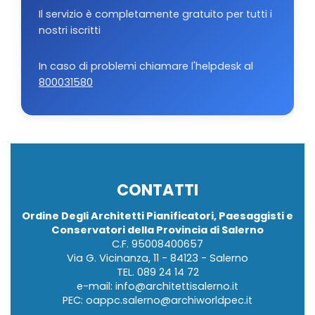
Il servizio è completamente gratuito per tutti i
nostri iscritti
In caso di problemi chiamare l'helpdesk al
800031580
CONTATTI
Ordine Degli Architetti Pianificatori, Paesaggisti e
Conservatori della Provincia di Salerno
C.F. 95008400657
Via G. Vicinanza, 11 - 84123 - Salerno
TEL.
089 24 14 72
e-mail:
info@architettisalerno.it
PEC:
oappc.salerno@archiworldpec.it